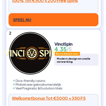
100% Tot €500 + 200 Free Spins
SPEEL NU
2
VinciSpin
4.35
/5
Beste keuze voor:
Modern design en snelle
verwerking
Dice-friendly casino
Mobiel zeer gebruiksvriendelijk
Veel Pragmatic & Evolution titels
Welkomstbonus Tot €3000 + 350 FS