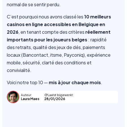
normal de se sentir perdu.
C’est pourquoi nous avons classé les
10 meilleurs
casinos en ligne accessibles en Belgique en
2026
, en tenant compte des critères
réellement
importants pour les joueurs belges
: rapidité
des retraits, qualité des jeux de dés, paiements
locaux (Bancontact, itsme, Payconiq), expérience
mobile, sécurité, clarté des conditions et
convivialité.
Voici notre top 10 —
mis à jour chaque mois
.
Auteur:
Laatst bijgewerkt:
Laura Maes
28/01/2026