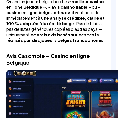
Quand un joueur belge cherche
« meilleur casino
en ligne Belgique »
,
« avis casino fiable »
ou
«
casino en ligne belge sérieux »
, il veut accéder
immédiatement à
une analyse crédible, claire et
100 % adaptée à la réalité belge
. Pas de blabla,
pas de listes génériques copiées d’autres pays —
uniquement
de vrais avis basés sur des tests
réalisés par des joueurs belges francophones
.
Avis Casombie – Casino en ligne
Belgique