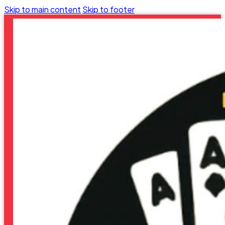
Skip to main content
Skip to footer