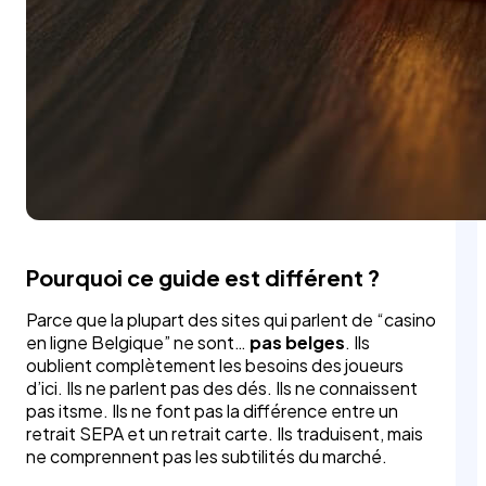
Pourquoi ce guide est différent ?
Parce que la plupart des sites qui parlent de “casino
en ligne Belgique” ne sont…
pas belges
. Ils
oublient complètement les besoins des joueurs
d’ici. Ils ne parlent pas des dés. Ils ne connaissent
pas itsme. Ils ne font pas la différence entre un
retrait SEPA et un retrait carte. Ils traduisent, mais
ne comprennent pas les subtilités du marché.