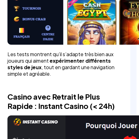
Les tests montrent qu’il s’adapte très bien aux
joueurs qui aiment
expérimenter différents
styles de jeux
, tout en gardant une navigation
simple et agréable.
Casino avec Retrait le Plus
Rapide : Instant Casino (< 24h)