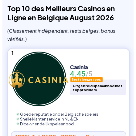
Top 10 des Meilleurs Casinos en
Ligne en Belgique August 2026
(Classement indépendant, tests belges, bonus
vérifiés.)
1
Casinia
4.45
/5
Beste keuze voor:
Uitgebreid spelaanbod met
topproviders
Goede reputatie onder Belgische spelers
Snelle klantenservice in NL & EN
Dice-vriendelijk spelaanbod