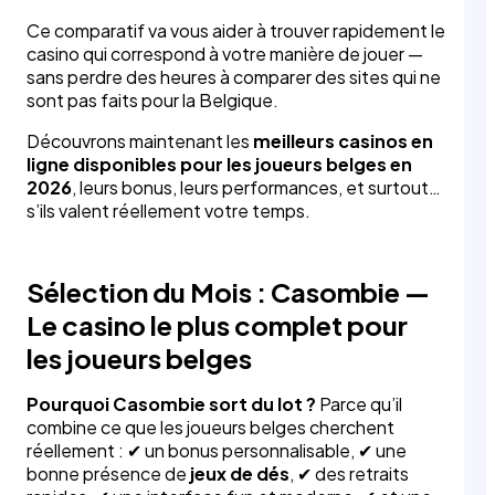
Ce comparatif va vous aider à trouver rapidement le
casino qui correspond à votre manière de jouer —
sans perdre des heures à comparer des sites qui ne
sont pas faits pour la Belgique.
Découvrons maintenant les
meilleurs casinos en
ligne disponibles pour les joueurs belges en
2026
, leurs bonus, leurs performances, et surtout…
s’ils valent réellement votre temps.
Sélection du Mois : Casombie —
Le casino le plus complet pour
les joueurs belges
Pourquoi Casombie sort du lot ?
Parce qu’il
combine ce que les joueurs belges cherchent
réellement : ✔ un bonus personnalisable, ✔ une
bonne présence de
jeux de dés
, ✔ des retraits